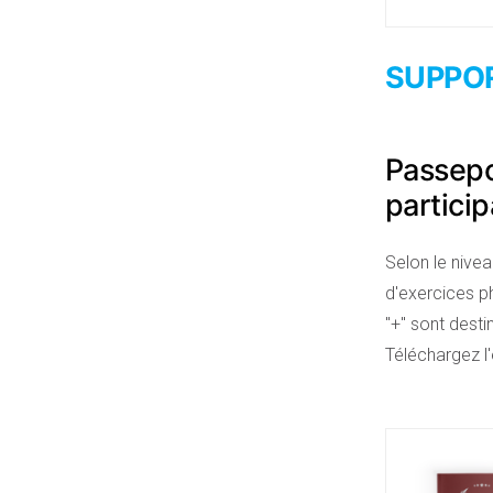
SUPPOR
Passepor
partici
Selon le nive
d'exercices p
"+" sont dest
Téléchargez l