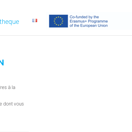
ltheque
N
res à la
ce dont vous