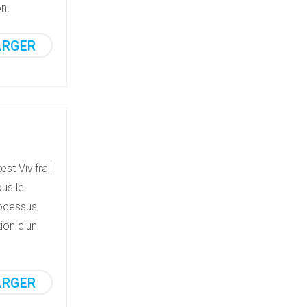
on.
ARGER
st Vivifrail
us le
processus
ion d'un
ARGER