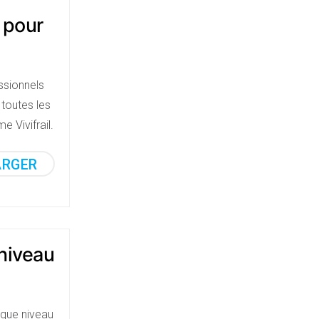
l pour
essionnels
 toutes les
 Vivifrail.
ARGER
 niveau
aque niveau