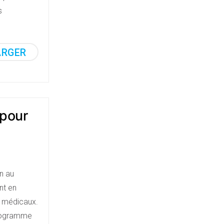
s
ARGER
 pour
on au
nt en
s médicaux.
 programme