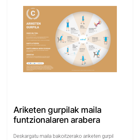
Ariketen gurpilak maila
funtzionalaren arabera
Deskargatu maila bakoitzerako ariketen gurpil