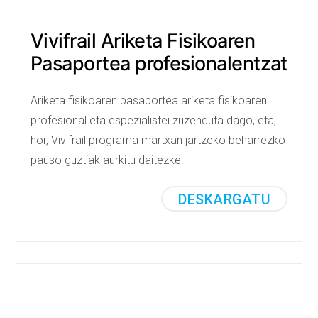
Vivifrail Ariketa Fisikoaren
Pasaportea profesionalentzat
Ariketa fisikoaren pasaportea ariketa fisikoaren
profesional eta espezialistei zuzenduta dago, eta,
hor, Vivifrail programa martxan jartzeko beharrezko
pauso guztiak aurkitu daitezke.
DESKARGATU