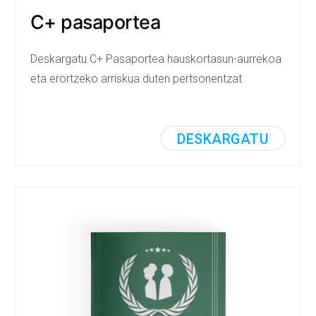
C+ pasaportea
Deskargatu C+ Pasaportea hauskortasun-aurrekoa
eta erortzeko arriskua duten pertsonentzat
DESKARGATU