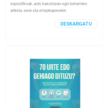
espezifikoak, aste bakoitzean egin beharreko
ariketa, serie eta errepikapenekin.
DESKARGATU