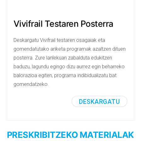
Vivifrail Testaren Posterra
Deskargatu Vivifrail testaren osagaiak eta
gomendatutako ariketa programak azaltzen dituen
posterra. Zure lanlekuan zabalduta edukitzen
baduzu, lagundu egingo dizu aurrez egin beharreko
balorazioa egiten, programa indibidualizatu bat
gomendatzeko.
DESKARGATU
PRESKRIBITZEKO MATERIALAK