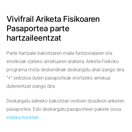
Vivifrail Ariketa Fisikoaren
Pasaportea parte
hartzaileentzat
Parte hartzaile bakoitzaren maila funtzionalaren eta
erorikoak izateko arriskuaren arabera, Ariketa Fisikoko
programa mota desberdinak deskargatu ahal izango dira.
“+” sinboloa duten pasaporteak erortzeko arriskua
dutenentzat izango dira.
Deskargatu adineko bakoitzari ondoen doazkion ariketen
pasaportea. Edo deskargatu pasaporteen pakete osoa
esteka honetan
.