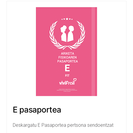
E pasaportea
Deskargatu E Pasaportea pertsona sendoentzat