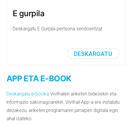
E gurpila
Deskargatu E Gurpila pertsona sendoentzat
DESKARGATU
APP ETA E-BOOK
Deskargatu e-booka
Vivifrailen ariketen bideoekin eta
informazio sakonagoarekin. Vivifrail App-a ere instalatu
dezakezu, ariketen programaren jarraipen digitala egin
ahal izateko.