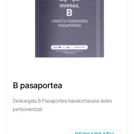
B pasaportea
Deskargatu B Pasaportea hauskortasuna duten
pertsonentzat