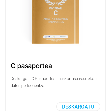
C pasaportea
Deskargatu C Pasaportea hauskortasun-aurrekoa
duten pertsonentzat
DESKARGATU