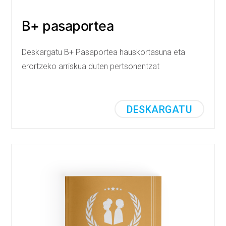
B+ pasaportea
Deskargatu B+ Pasaportea hauskortasuna eta
erortzeko arriskua duten pertsonentzat
DESKARGATU