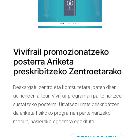
Vivifrail promozionatzeko
posterra Ariketa
preskribitzeko Zentroetarako
Deskargatu zentro eta kontsultetara joaten diren
adinekoen artean Vivifrail programan parte hartzea
sustatzeko posterra. Urratsez urrats deskribatzen
da ariketa fisikoko programan parte hartzeko
modua, hasierako egoerara egokituta.