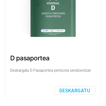
D pasaportea
Deskargatu D Pasaportea pertsona sendoentzat
DESKARGATU