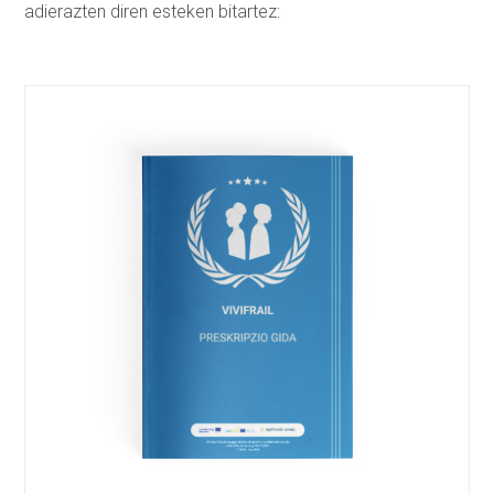
adierazten diren esteken bitartez: