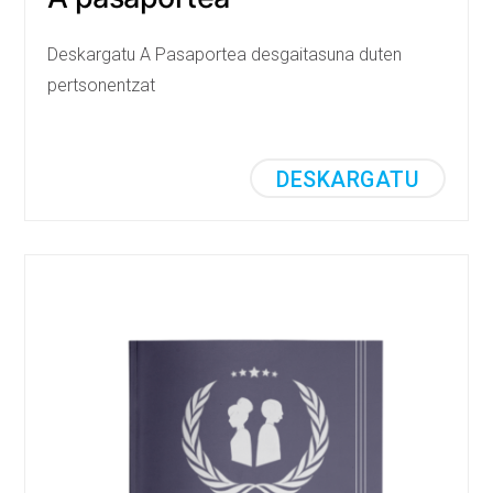
Deskargatu A Pasaportea desgaitasuna duten
pertsonentzat
DESKARGATU