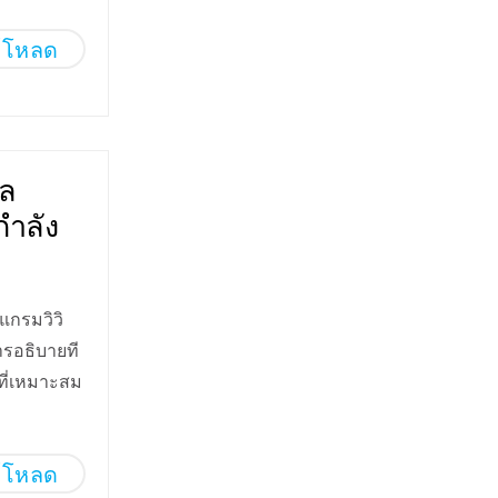
์โหลด
รล
กำลัง
แกรมวิวิ
ารอธิบายที
ี่เหมาะสม
์โหลด