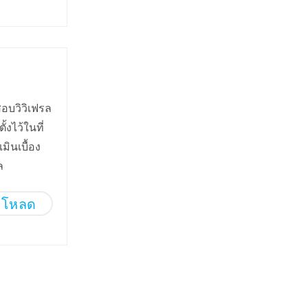
อบวิวิเฟรล
งไว้ในที่
นเบื้อง
ล
์โหลด