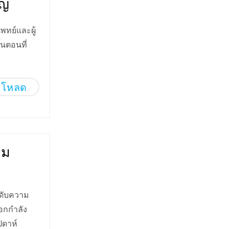
าญ
พทย์และผู้
นตอนที่
์โหลด
าม
ดับความ
อกกำลัง
ปดาห์